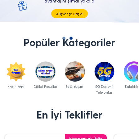
Tüm Teknolojik İhtiyaçların Tam'da
Popüler Kategoriler
Dijital Fırsatlar
Ev & Yaşam
5G Destekli
Kulaklık
Yaz Fırsatı
Telefonlar
En İyi Teklifler
Kampanyalı Ürün