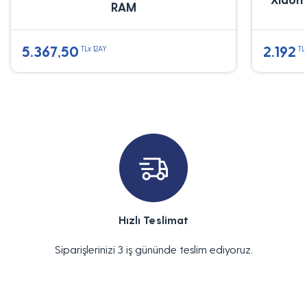
RAM
5.367,50
2.192
TLx 12AY
TL
Hızlı Teslimat
Siparişlerinizi 3 iş gününde teslim ediyoruz.