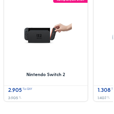
Nintendo Switch 2
2.905
1.308
TLx 12AY
TL
3.905
1.407
TL
TL