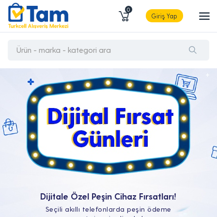
0
Giriş Yap