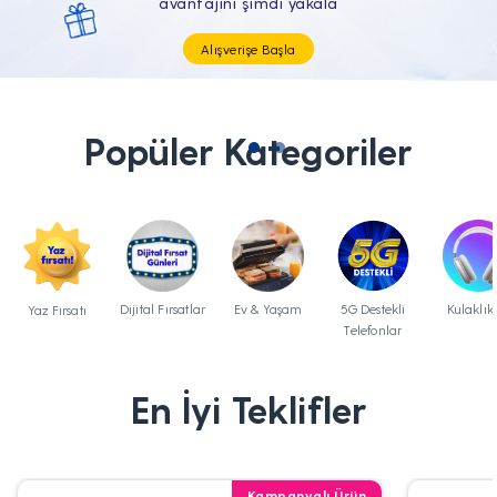
Tüm Teknolojik İhtiyaçların Tam'da
Popüler Kategoriler
Dijital Fırsatlar
Ev & Yaşam
5G Destekli
Kulaklık
Yaz Fırsatı
Telefonlar
En İyi Teklifler
Kampanyalı Ürün