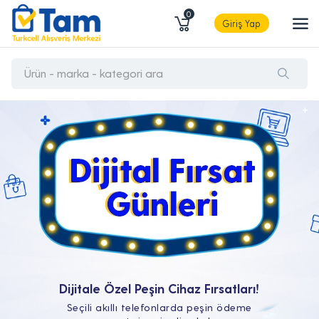
0
Giriş Yap