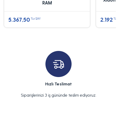
RAM
5.367,50
2.192
TLx 12AY
TL
Hızlı Teslimat
Siparişlerinizi 3 iş gününde teslim ediyoruz.