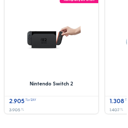
Nintendo Switch 2
2.905
1.308
TLx 12AY
TL
3.905
1.407
TL
TL