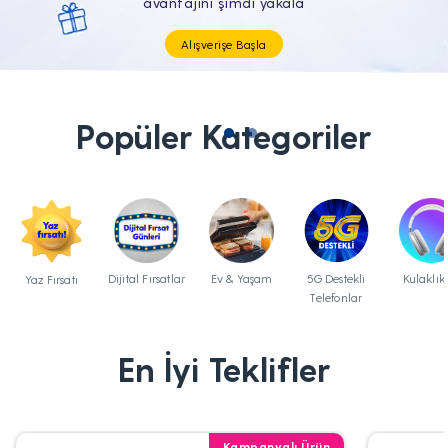
Tüm Teknolojik İhtiyaçların Tam'da
Popüler Kategoriler
Dijital Fırsatlar
Ev & Yaşam
5G Destekli
Kulaklık
Yaz Fırsatı
Telefonlar
En İyi Teklifler
Kampanyalı Ürün