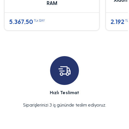
RAM
5.367,50
2.192
TLx 12AY
TL
Hızlı Teslimat
Siparişlerinizi 3 iş gününde teslim ediyoruz.