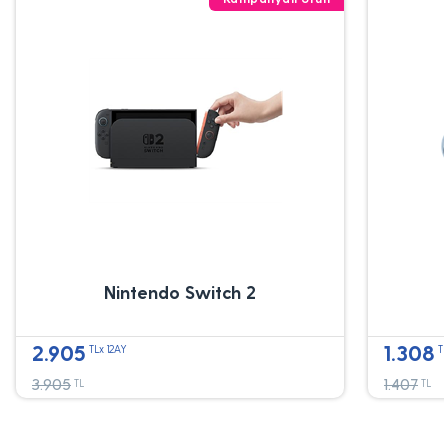
Nintendo Switch 2
2.905
1.308
TLx 12AY
TL
3.905
1.407
TL
TL