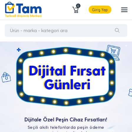
0
Giriş Yap