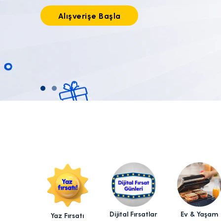
Tıkla alışverişe başla!
Dijital Fırsatlar
Ev & Yaşam
Yaz Fırsatı