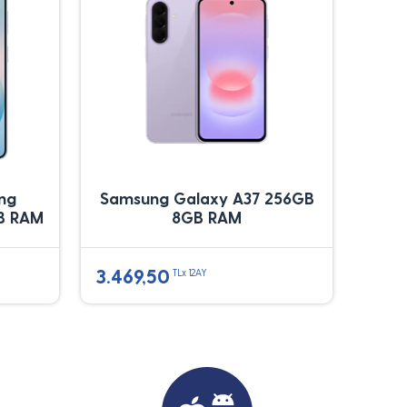
ung
Samsung Galaxy A37 256GB
B RAM
8GB RAM
3.469,50
TLx 12AY