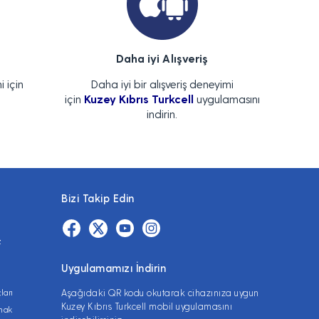
Daha iyi Alışveriş
i için
Daha iyi bir alışveriş deneyimi
için
Kuzey Kıbrıs Turkcell
uygulamasını
indirin.
Bizi Takip Edin
z
Uygulamamızı İndirin
ları
Aşağıdaki QR kodu okutarak cihazınıza uygun
Kuzey Kıbrıs Turkcell mobil uygulamasını
lmak