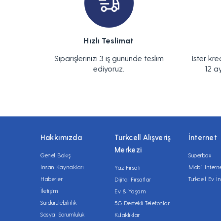
Hızlı Teslimat
Siparişlerinizi 3 iş gününde teslim
İster kre
ediyoruz.
12 a
Hakkımızda
Turkcell Alışveriş
İnternet
Merkezi
Genel Bakış
Superbox
İnsan Kaynakları
Mobil İntern
Yaz Fırsatı
Haberler
Turkcell Ev İn
Dijital Fırsatlar
İletişim
Ev & Yaşam
Sürdürülebilirlik
5G Destekli Telefonlar
Sosyal Sorumluluk
Kulaklıklar