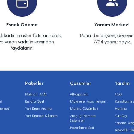
Esnek Ödeme
Yardım Merkezi
di kartınıza ister faturanıza ek,
Rahat bir alışveriş deneyim
ya varan vade imkanından
7/24 yanınızdayız.
faydalanın.
Paketler
Çözümler
Yardım
Platinum 4.5G
Altyapı Seti
4.5G
et
Esnafa Özel
Makineler Arası İletişim
Kanallarımı
terneti
Yurt Dışını Arama
Marine Çözümleri
Hattınız
Yurt Dışında Kullanım
Araç İçi Kamera
Yurt Dışı
Sistemleri
Yardım Araç
Pazarlama Seti
Turkcell'li O