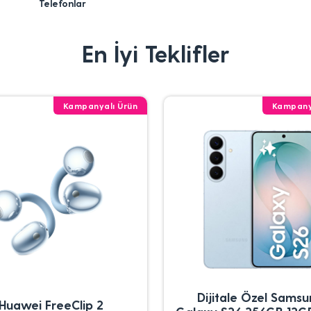
Telefonlar
En İyi Teklifler
Kampanyalı Ürün
Kampany
Dijitale Özel Sams
Huawei FreeClip 2