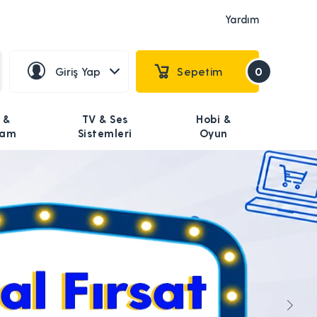
Yardım
Giriş Yap
Sepetim
0
 &
TV & Ses
Hobi &
şam
Sistemleri
Oyun