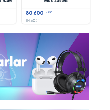
B RAM
Max 256GB
80.600
TLPeşin
114.605
TL