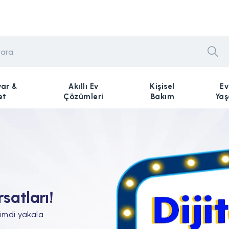
yar &
Akıllı Ev
Kişisel
Ev
et
Çözümleri
Bakım
Ya
n Tam'da