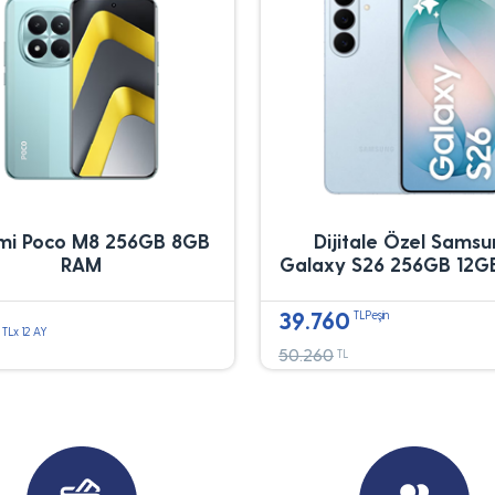
mi Poco M8 256GB 8GB
Dijitale Özel Sams
RAM
Galaxy S26 256GB 12G
39.760
TLPeşin
TLx 12 AY
50.260
TL