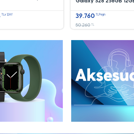
Galaxy S26 256GB 12G
8
39.760
TLx 12AY
TLPeşin
50.260
TL