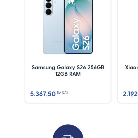
Samsung Galaxy S26 256GB
Xiao
12GB RAM
5.367,50
2.192
TLx 12AY