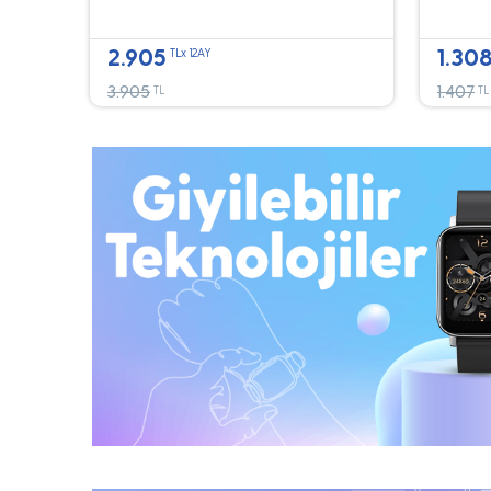
2.905
1.30
TLx 12AY
3.905
1.407
TL
TL