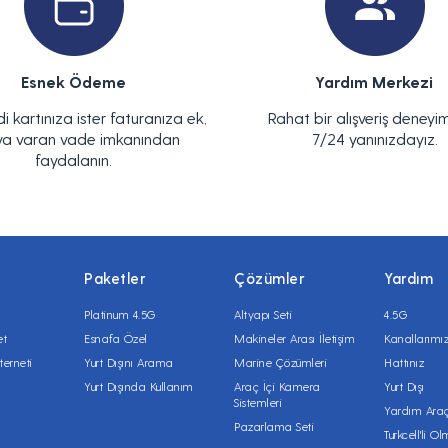
Esnek Ödeme
Yardım Merkezi
di kartınıza ister faturanıza ek,
Rahat bir alışveriş deneyim
ya varan vade imkanından
7/24 yanınızdayız.
faydalanın.
Paketler
Çözümler
Yardım
Platinum 4.5G
Altyapı Seti
4.5G
et
Esnafa Özel
Makineler Arası İletişim
Kanallarımı
terneti
Yurt Dışını Arama
Marine Çözümleri
Hattınız
Yurt Dışında Kullanım
Araç İçi Kamera
Yurt Dışı
Sistemleri
Yardım Araç
Pazarlama Seti
Turkcell'li O