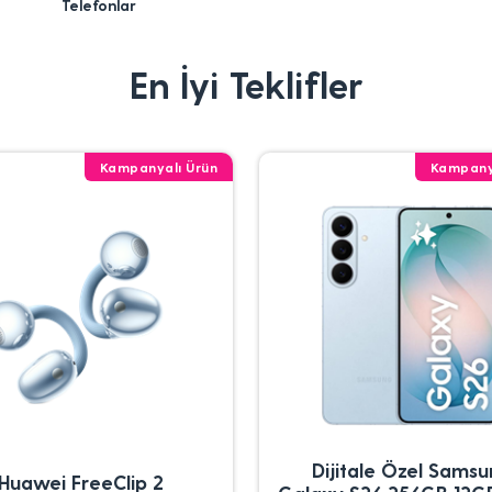
Telefonlar
En İyi Teklifler
Kampanyalı Ürün
Kampany
Dijitale Özel Sams
Huawei FreeClip 2