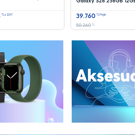
Galaxy S26 256GB 12G
8
39.760
TLx 12AY
TLPeşin
50.260
TL