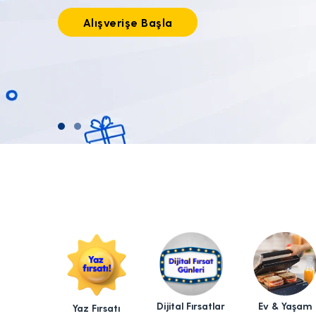
Tıkla alışverişe başla!
Dijital Fırsatlar
Ev & Yaşam
Yaz Fırsatı