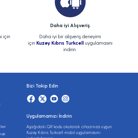
Daha iyi Alışveriş
i için
Daha iyi bir alışveriş deneyimi
için
Kuzey Kıbrıs Turkcell
uygulamasını
indirin.
Bizi Takip Edin
z
Uygulamamızı İndirin
ları
Aşağıdaki QR kodu okutarak cihazınıza uygun
Kuzey Kıbrıs Turkcell mobil uygulamasını
lmak