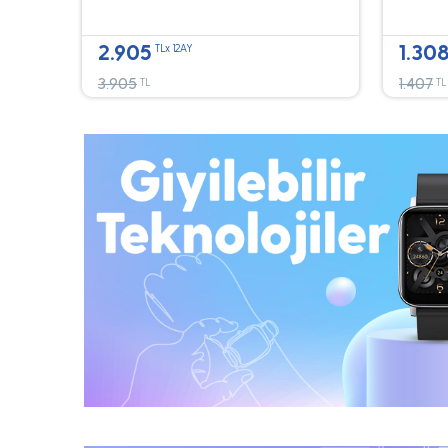
2.905
1.30
TLx 12AY
3.905
1.407
TL
TL