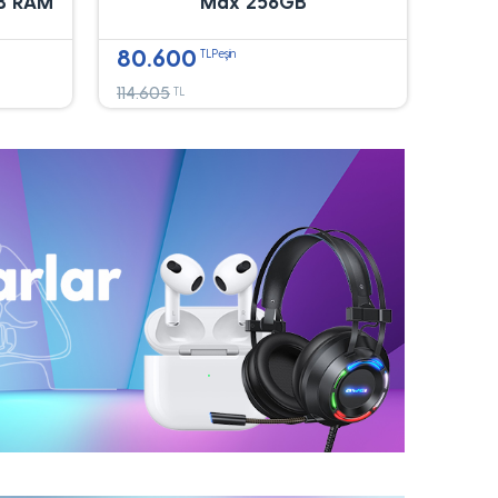
B RAM
Max 256GB
80.600
TLPeşin
114.605
TL