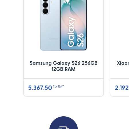
Samsung Galaxy S26 256GB
Xiao
12GB RAM
5.367,50
2.192
TLx 12AY