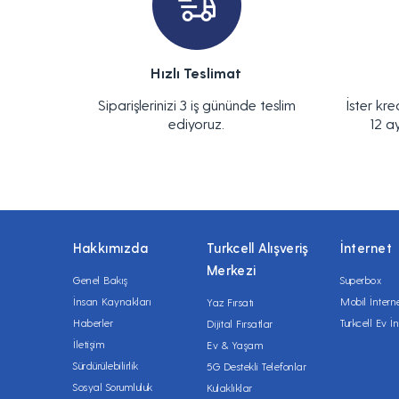
Hızlı Teslimat
Siparişlerinizi 3 iş gününde teslim
İster kre
ediyoruz.
12 a
Hakkımızda
Turkcell Alışveriş
İnternet
Merkezi
Genel Bakış
Superbox
İnsan Kaynakları
Mobil İntern
Yaz Fırsatı
Haberler
Turkcell Ev İn
Dijital Fırsatlar
İletişim
Ev & Yaşam
Sürdürülebilirlik
5G Destekli Telefonlar
Sosyal Sorumluluk
Kulaklıklar