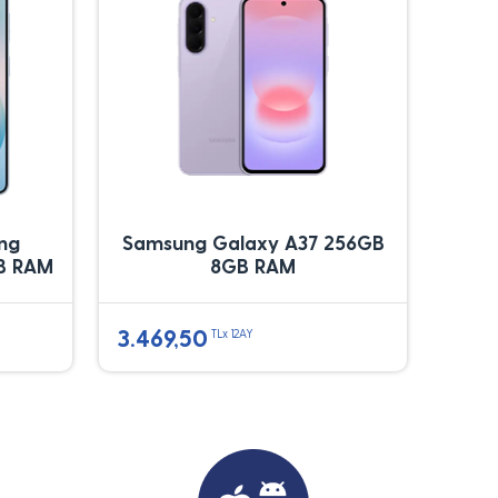
ung
Samsung Galaxy A37 256GB
B RAM
8GB RAM
3.469,50
TLx 12AY