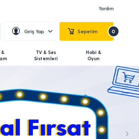
Yardım
Giriş Yap
Sepetim
0
 &
TV & Ses
Hobi &
şam
Sistemleri
Oyun