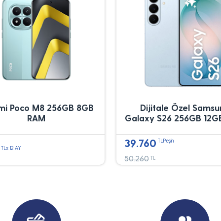
mi Poco M8 256GB 8GB
Dijitale Özel Sams
RAM
Galaxy S26 256GB 12G
39.760
TLPeşin
TLx 12 AY
50.260
TL