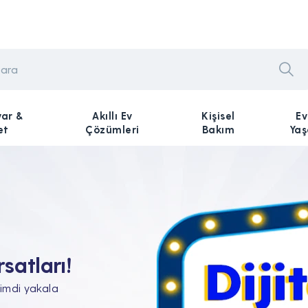
yar &
Akıllı Ev
Kişisel
Ev
et
Çözümleri
Bakım
Ya
n Tam'da