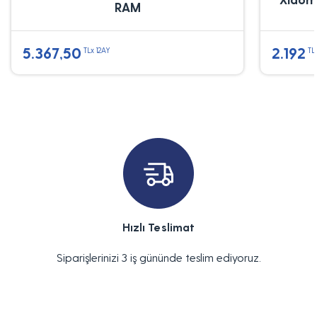
RAM
5.367,50
2.192
TLx 12AY
TL
Hızlı Teslimat
Siparişlerinizi 3 iş gününde teslim ediyoruz.