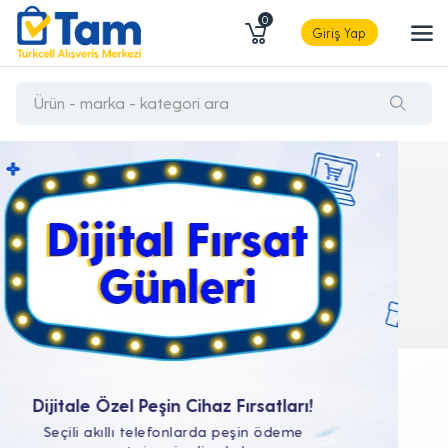
0
Giriş Yap