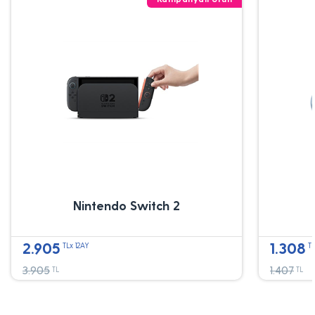
Nintendo Switch 2
2.905
1.308
TLx 12AY
TL
3.905
1.407
TL
TL