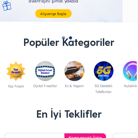
Tüm Teknolojik İhtiyaçların Tam'da
Popüler Kategoriler
Dijital Fırsatlar
Ev & Yaşam
5G Destekli
Kulaklık
Yaz Fırsatı
Telefonlar
En İyi Teklifler
Kampanyalı Ürün