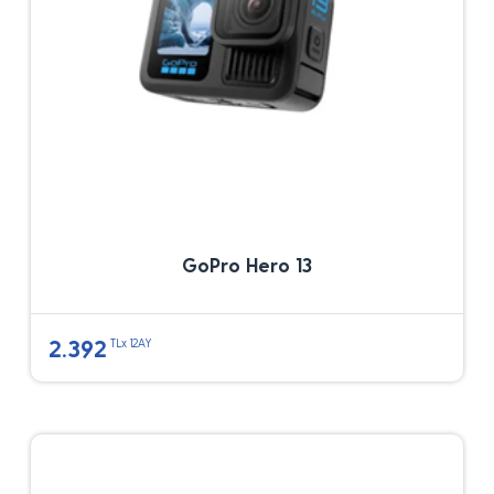
GoPro Hero 13
2.392
TLx 12AY