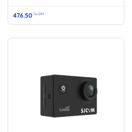
476,50
TLx 12AY