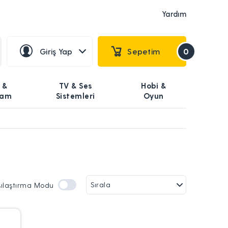
Yardım
Giriş Yap
Sepetim
0
 &
TV & Ses
Hobi &
şam
Sistemleri
Oyun
şılaştırma Modu