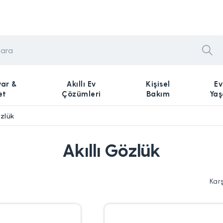
yar &
Akıllı Ev
Kişisel
Ev
et
Çözümleri
Bakım
Ya
özlük
Akıllı Gözlük
Kar