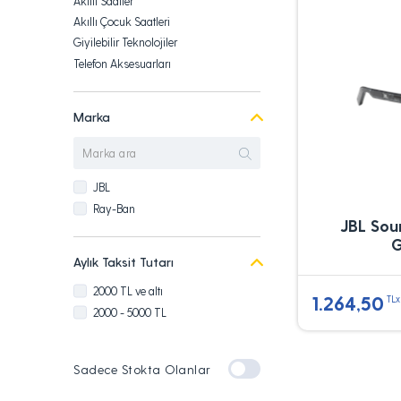
Akıllı Saatler
Akıllı Çocuk Saatleri
Giyilebilir Teknolojiler
Telefon Aksesuarları
Kulaklıklar
Marka
JBL
Ray-Ban
JBL Sou
G
Aylık Taksit Tutarı
2000 TL ve altı
1.264,50
TLx
2000 - 5000 TL
Sadece Stokta Olanlar