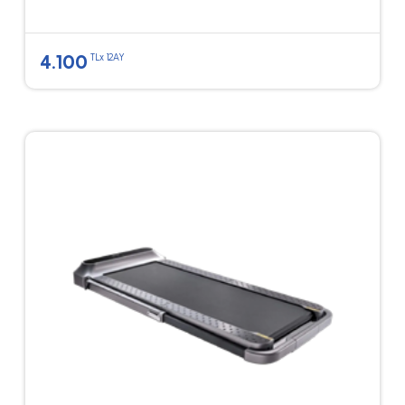
4.100
TLx 12AY