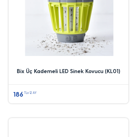
Bix Üç Kademeli LED Sinek Kovucu (KL01)
186
TLx 12 AY