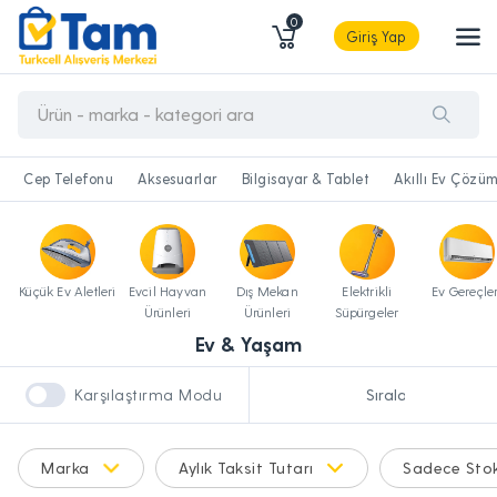
0
Giriş Yap
Cep Telefonu
Aksesuarlar
Bilgisayar & Tablet
Akıllı Ev Çözüm
Küçük Ev Aletleri
Evcil Hayvan
Dış Mekan
Elektrikli
Ev Gereçler
Ürünleri
Ürünleri
Süpürgeler
Ev & Yaşam
Karşılaştırma Modu
Marka
Aylık Taksit Tutarı
Sadece Stok