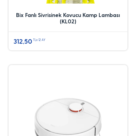
Bix Fanlı Sivrisinek Kovucu Kamp Lambası
(KL02)
312,50
TLx 12 AY