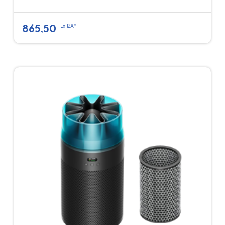
865,50
TLx 12AY