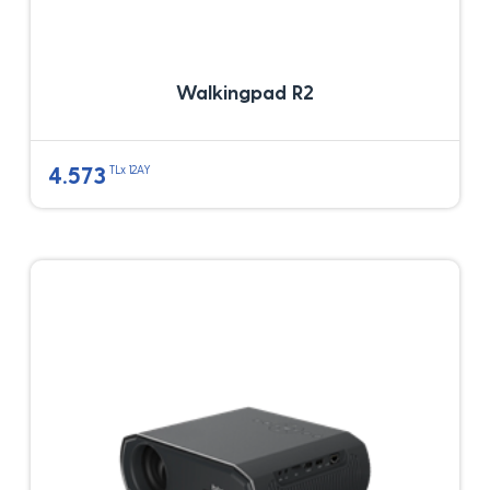
Walkingpad R2
4.573
TLx 12AY