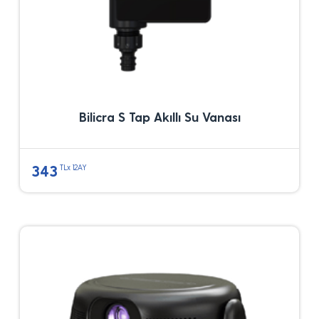
Bilicra S Tap Akıllı Su Vanası
343
TLx 12AY