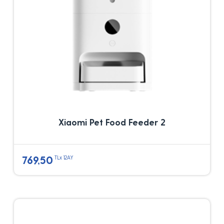
Xiaomi Pet Food Feeder 2
769,50
TLx 12AY