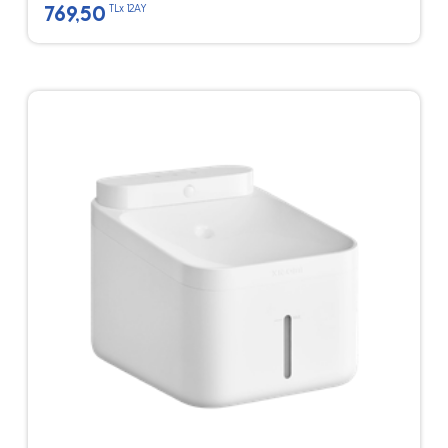
769,50
TLx 12AY