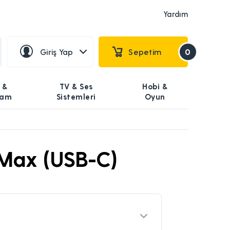
Yardım
Giriş Yap
Sepetim
0
 &
TV & Ses
Hobi &
şam
Sistemleri
Oyun
 Max (USB-C)