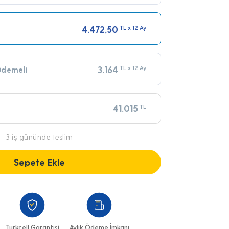
4.472,50
TL x 12 Ay
3.164
TL x 12 Ay
Ödemeli
41.015
TL
3 iş gününde teslim
Sepete Ekle
Turkcell Garantisi
Aylık Ödeme İmkanı