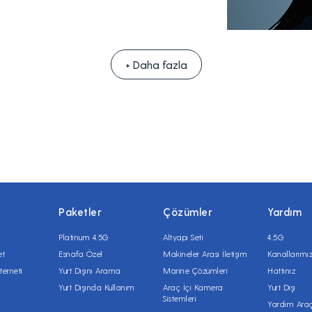
+ Daha fazla
Paketler
Çözümler
Yardım
Platinum 4.5G
Altyapı Seti
4.5G
et
Esnafa Özel
Makineler Arası İletişim
Kanallarımı
terneti
Yurt Dışını Arama
Marine Çözümleri
Hattınız
Yurt Dışında Kullanım
Araç İçi Kamera
Yurt Dışı
Sistemleri
Yardım Araç