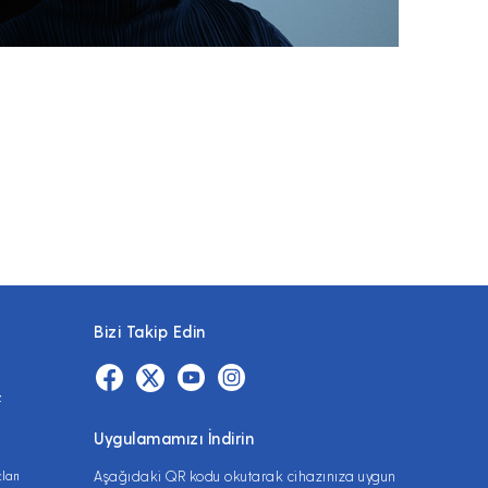
Bizi Takip Edin
z
Uygulamamızı İndirin
ları
Aşağıdaki QR kodu okutarak cihazınıza uygun