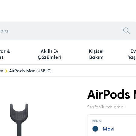
yar &
Akıllı Ev
Kişisel
Ev
et
Çözümleri
Bakım
Ya
ar
AirPods Max (USB-C)
AirPods
Senfonik patlama!
RENK
Mavi