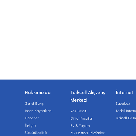
Hakkımızda
Turkcell Alışveriş
İnternet
Merkezi
Genel Bakış
Superbox
İnsan Kaynakları
Mobil İntern
Yaz Fırsatı
Haberler
Turkcell Ev İn
Dijital Fırsatlar
İletişim
Ev & Yaşam
Sürdürülebilirlik
5G Destekli Telefonlar