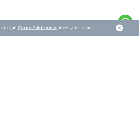
ilgi için
Çerez Politikamızı
inceleyebilirsiniz.