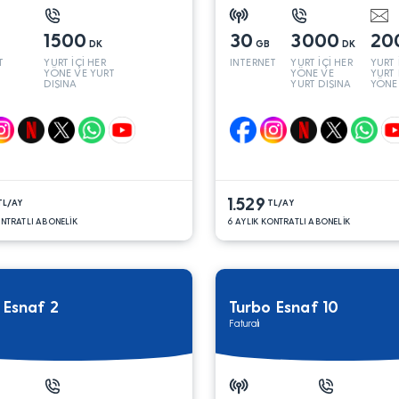
1500
30
3000
20
DK
GB
DK
T
YURT İÇİ HER
INTERNET
YURT İÇİ HER
YURT 
YÖNE VE YURT
YÖNE VE
YURT 
DIŞINA
YURT DIŞINA
YÖNE
1.529
TL/AY
TL/AY
ONTRATLI ABONELİK
6 AYLIK KONTRATLI ABONELİK
 Esnaf 2
Turbo Esnaf 10
Faturalı