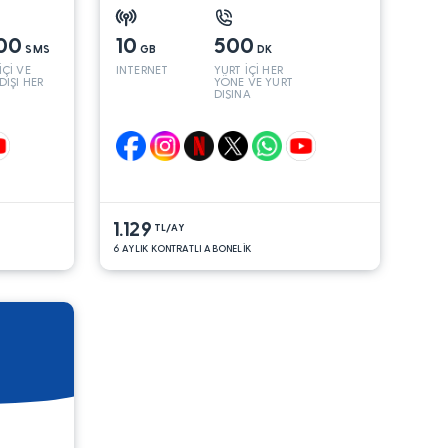
00
10
500
SMS
GB
DK
İÇİ VE
INTERNET
YURT İÇİ HER
DIŞI HER
YÖNE VE YURT
DIŞINA
1.129
TL/AY
6 AYLIK KONTRATLI ABONELİK