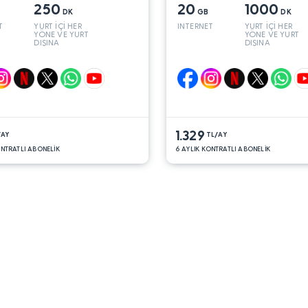
250
20
1000
DK
GB
DK
T
YURT İÇİ HER
INTERNET
YURT İÇİ HER
YÖNE VE YURT
YÖNE VE YURT
DIŞINA
DIŞINA
1.329
/AY
TL/AY
ONTRATLI ABONELİK
6 AYLIK KONTRATLI ABONELİK