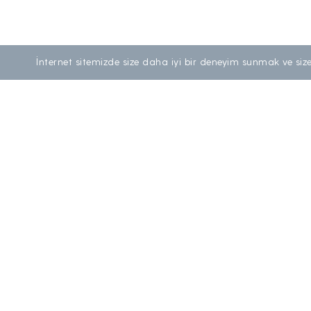
İnternet sitemizde size daha iyi bir deneyim sunmak ve size 