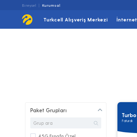
Bireysel
Kurumsal
Turkcell Alışveriş Merkezi
İnterne
Paket Grupları
Turbo
Faturalı
4.5G Esnafa Özel