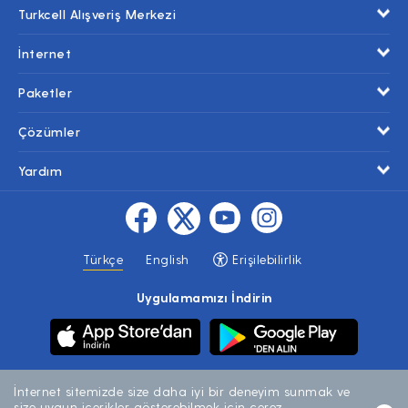
Turkcell Alışveriş Merkezi
İnternet
Paketler
Çözümler
Yardım
Türkçe
English
Erişilebilirlik
Uygulamamızı İndirin
İnternet sitemizde size daha iyi bir deneyim sunmak ve
size uygun içerikler gösterebilmek için çerez
Gizlilik ve Güvenlik