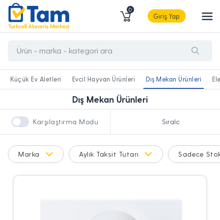
0
Giriş Yap
Küçük Ev Aletleri
Evcil Hayvan Ürünleri
Dış Mekan Ürünleri
El
Dış Mekan Ürünleri
Karşılaştırma Modu
Marka
Aylık Taksit Tutarı
Sadece Stok