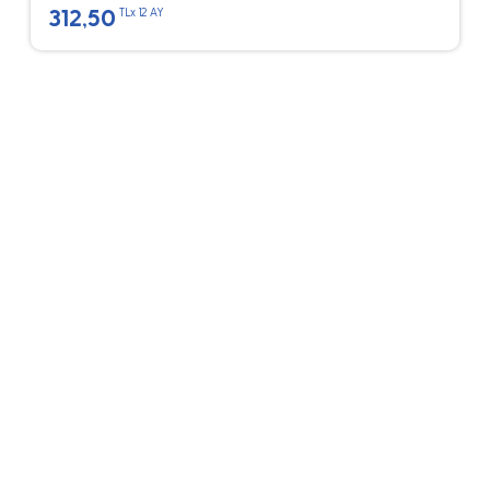
312,50
TLx 12 AY