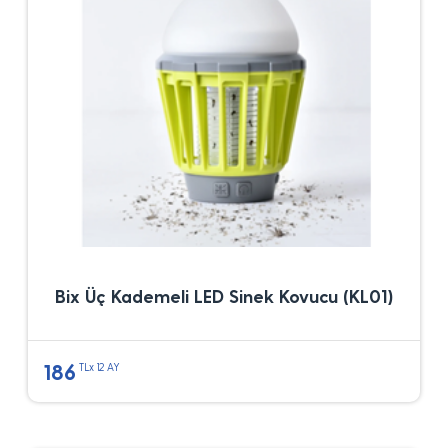
Bix Üç Kademeli LED Sinek Kovucu (KL01)
186
TLx 12 AY