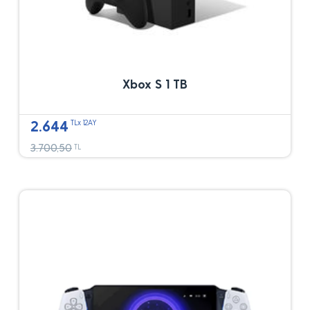
Xbox S 1 TB
2.644
TLx 12AY
3.700,50
TL