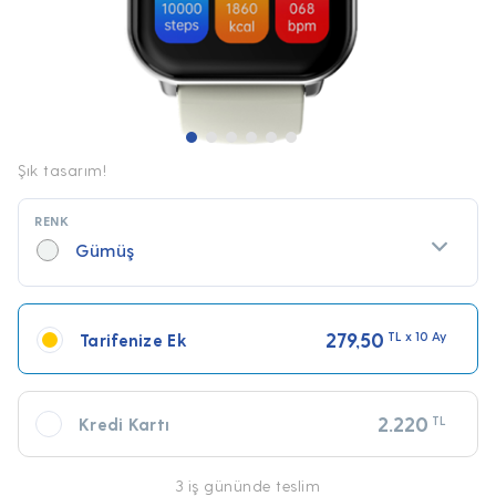
Şık tasarım!
RENK
Gümüş
279,50
TL x 10 Ay
Tarifenize Ek
2.220
TL
Kredi Kartı
3 iş gününde teslim