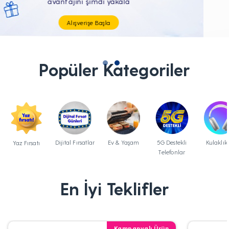
Tüm Teknolojik İhtiyaçların Tam'da
Popüler Kategoriler
Dijital Fırsatlar
Ev & Yaşam
5G Destekli
Kulaklık
Yaz Fırsatı
Telefonlar
En İyi Teklifler
Kampanyalı Ürün