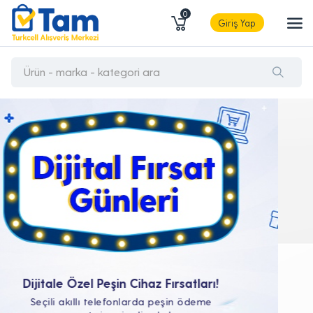
0
Giriş Yap