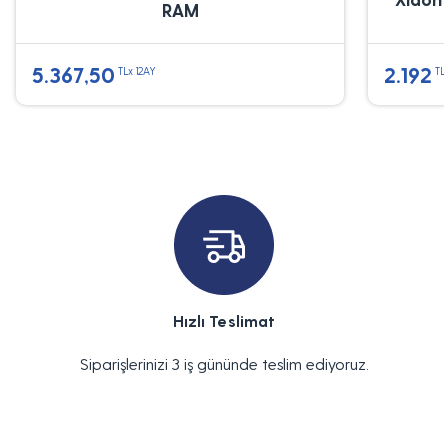
RAM
5.367,50
2.192
TLx 12AY
TL
Hızlı Teslimat
Siparişlerinizi 3 iş gününde teslim ediyoruz.