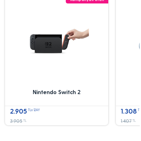
Nintendo Switch 2
2.905
1.308
TLx 12AY
TL
3.905
1.407
TL
TL