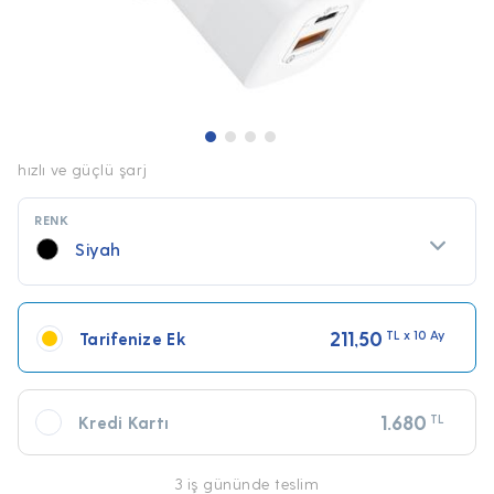
hızlı ve güçlü şarj
RENK
Siyah
211,50
TL x 10 Ay
Tarifenize Ek
1.680
TL
Kredi Kartı
3 iş gününde teslim