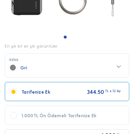
En şık kit en şık görüntüler
RENK
Gri
344,50
TL x 12 Ay
Tarifenize Ek
1.000TL Ön Ödemeli Tarifenize Ek
TL x 12 Ay
TL