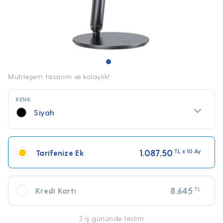
Muhteşem tasarım ve kolaylık!
RENK
Siyah
1.087,50
TL x 10 Ay
Tarifenize Ek
8.645
TL
Kredi Kartı
3 iş gününde teslim