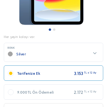
Her şeyin kolayı var.
RENK
Silver
3.153
TL x 12 Ay
Tarifenize Ek
2.172
TL x 12 Ay
9.000TL Ön Ödemeli