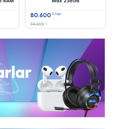
B RAM
Max 256GB
80.600
TLPeşin
114.605
TL