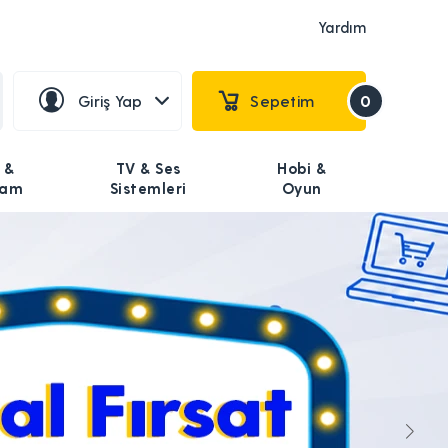
Yardım
Giriş Yap
Sepetim
0
 &
TV & Ses
Hobi &
şam
Sistemleri
Oyun