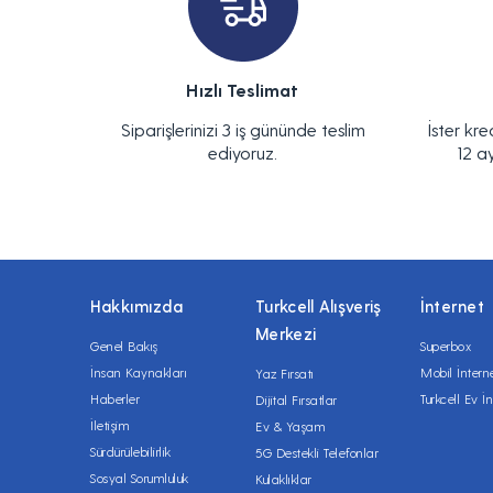
Hızlı Teslimat
Siparişlerinizi 3 iş gününde teslim
İster kre
ediyoruz.
12 a
Hakkımızda
Turkcell Alışveriş
İnternet
Merkezi
Genel Bakış
Superbox
İnsan Kaynakları
Mobil İntern
Yaz Fırsatı
Haberler
Turkcell Ev İn
Dijital Fırsatlar
İletişim
Ev & Yaşam
Sürdürülebilirlik
5G Destekli Telefonlar
Sosyal Sorumluluk
Kulaklıklar