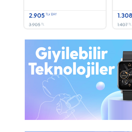
2.905
1.30
TLx 12AY
3.905
1.407
TL
TL