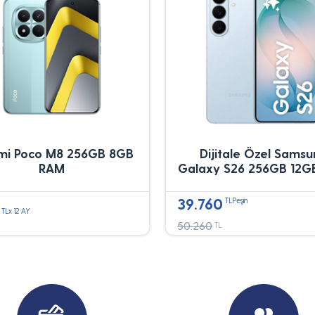
mi Poco M8 256GB 8GB
Dijitale Özel Sams
RAM
Galaxy S26 256GB 12G
39.760
TLPeşin
TLx 12 AY
50.260
TL