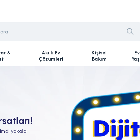
yar &
Akıllı Ev
Kişisel
Ev
et
Çözümleri
Bakım
Ya
n Tam'da