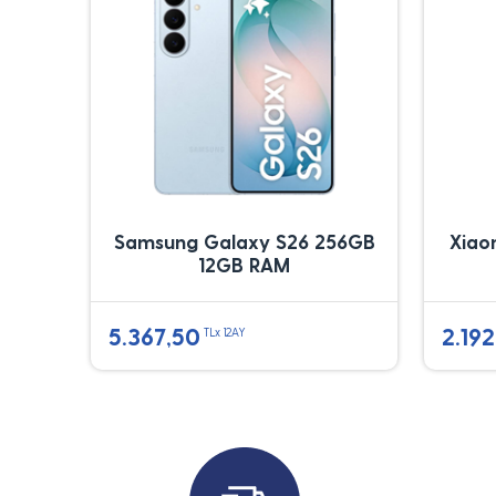
Samsung Galaxy S26 256GB
Xiao
12GB RAM
5.367,50
2.192
TLx 12AY