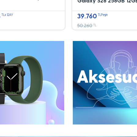
Galaxy S26 256GB 12G
8
39.760
TLx 12AY
TLPeşin
50.260
TL