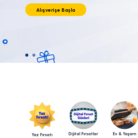
Tıkla alışverişe başla!
Dijital Fırsatlar
Ev & Yaşam
Yaz Fırsatı