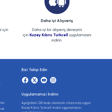
Daha iyi Alışveriş
i için
Daha iyi bir alışveriş deneyimi
için
Kuzey Kıbrıs Turkcell
uygulamasını
indirin.
Bizi Takip Edin
z
Uygulamamızı İndirin
ları
Aşağıdaki QR kodu okutarak cihazınıza uygun
Kuzey Kıbrıs Turkcell mobil uygulamasını
lmak