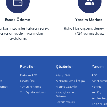
Esnek Ödeme
Yardım Merkezi
di kartınıza ister faturanıza ek,
Rahat bir alışveriş deneyim
ya varan vade imkanından
7/24 yanınızdayız.
faydalanın.
Paketler
Çözümler
Yardım
Platinum 4.5G
Altyapı Seti
4.5G
et
Esnafa Özel
Makineler Arası İletişim
Kanallarımı
terneti
Yurt Dışını Arama
Marine Çözümleri
Hattınız
Yurt Dışında Kullanım
Araç İçi Kamera
Yurt Dışı
Sistemleri
Yardım Araç
Pazarlama Seti
Turkcell'li O