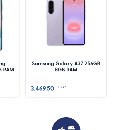
ung
Samsung Galaxy A37 256GB
B RAM
8GB RAM
3.469,50
TLx 12AY