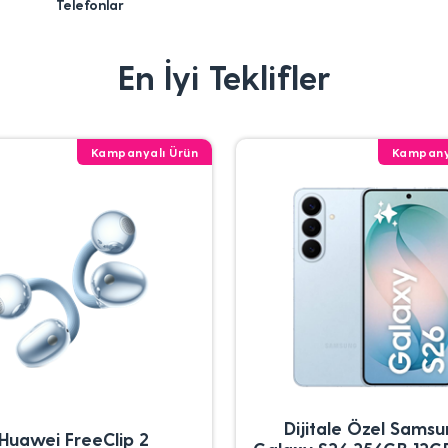
Telefonlar
En İyi Teklifler
Kampanyalı Ürün
Kampany
Dijitale Özel Sams
Huawei FreeClip 2