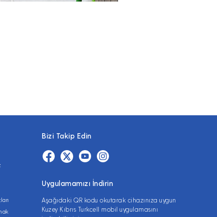
Bizi Takip Edin
z
Uygulamamızı İndirin
ları
Aşağıdaki QR kodu okutarak cihazınıza uygun
Kuzey Kıbrıs Turkcell mobil uygulamasını
lmak