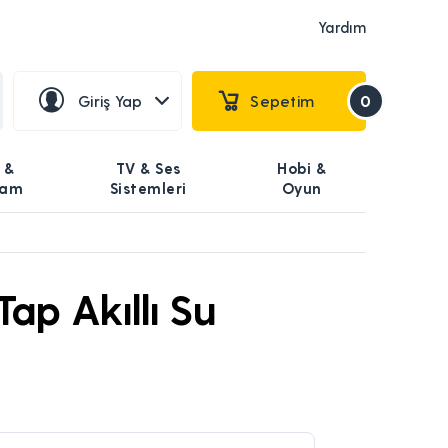
Yardım
Giriş Yap
Sepetim
0
 &
TV & Ses
Hobi &
şam
Sistemleri
Oyun
 Tap Akıllı Su