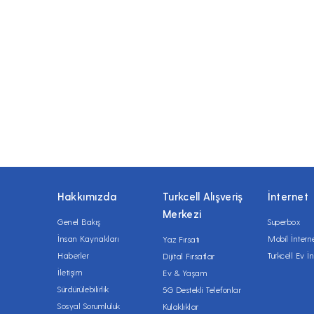
Hakkımızda
Turkcell Alışveriş
İnternet
Merkezi
Genel Bakış
Superbox
İnsan Kaynakları
Mobil İntern
Yaz Fırsatı
Haberler
Turkcell Ev İn
Dijital Fırsatlar
İletişim
Ev & Yaşam
Sürdürülebilirlik
5G Destekli Telefonlar
Sosyal Sorumluluk
Kulaklıklar