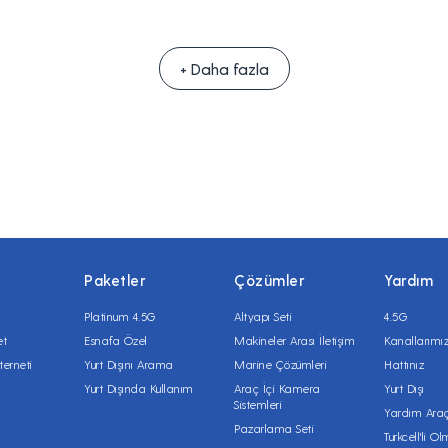
+ Daha fazla
Paketler
Çözümler
Yardım
Platinum 4.5G
Altyapı Seti
4.5G
et
Esnafa Özel
Makineler Arası İletişim
Kanallarımı
terneti
Yurt Dışını Arama
Marine Çözümleri
Hattınız
Yurt Dışında Kullanım
Araç İçi Kamera
Yurt Dışı
Sistemleri
Yardım Araç
Pazarlama Seti
Turkcell'li O