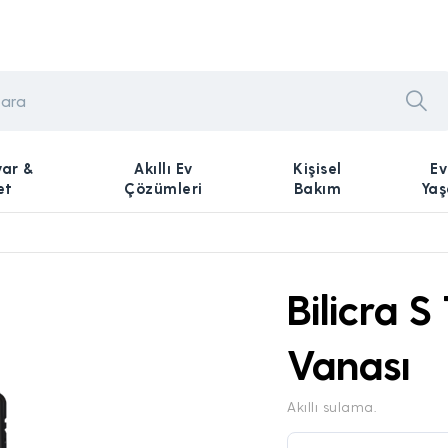
yar &
Akıllı Ev
Kişisel
Ev
et
Çözümleri
Bakım
Ya
Bilicra S
Vanası
Akıllı sulama.