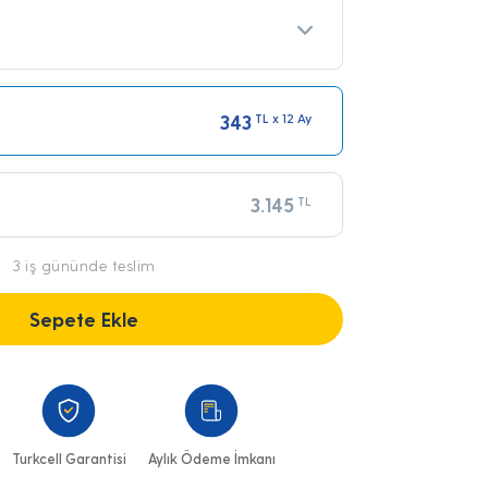
343
TL x 12 Ay
3.145
TL
3 iş gününde teslim
Sepete Ekle
Turkcell Garantisi
Aylık Ödeme İmkanı