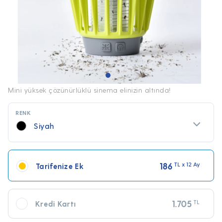
Mini yüksek çözünürlüklü sinema elinizin altında!
RENK
Siyah
186
TL x 12 Ay
Tarifenize Ek
1.705
TL
Kredi Kartı