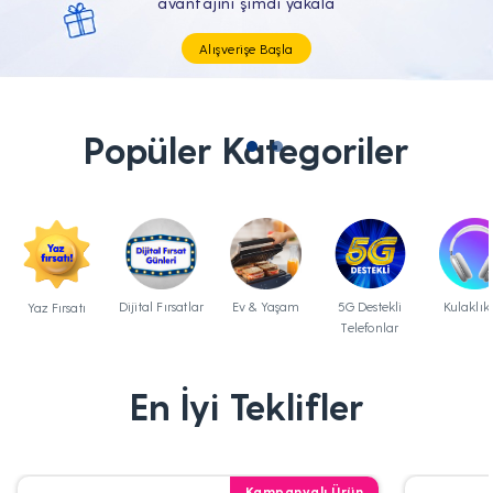
Tüm Teknolojik İhtiyaçların Tam'da
Popüler Kategoriler
Dijital Fırsatlar
Ev & Yaşam
5G Destekli
Kulaklık
Yaz Fırsatı
Telefonlar
En İyi Teklifler
Kampanyalı Ürün