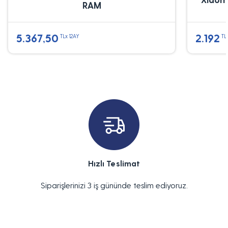
RAM
5.367,50
2.192
TLx 12AY
TL
Hızlı Teslimat
Siparişlerinizi 3 iş gününde teslim ediyoruz.