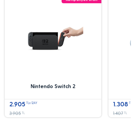
Nintendo Switch 2
2.905
1.308
TLx 12AY
TL
3.905
1.407
TL
TL