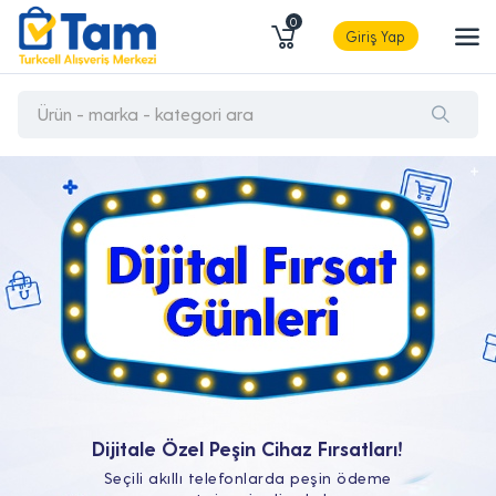
0
Giriş Yap