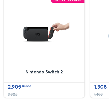
Nintendo Switch 2
2.905
1.308
TLx 12AY
TL
3.905
1.407
TL
TL