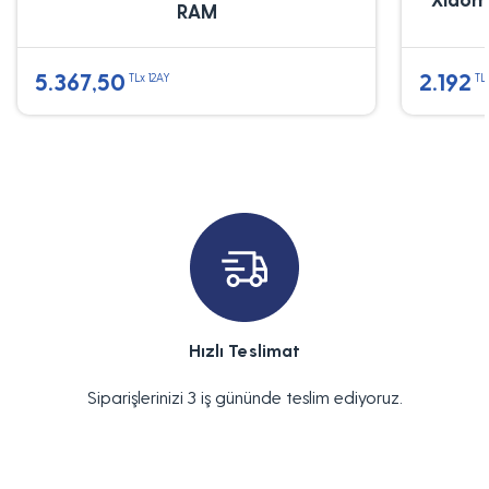
RAM
5.367,50
2.192
TLx 12AY
TL
Hızlı Teslimat
Siparişlerinizi 3 iş gününde teslim ediyoruz.