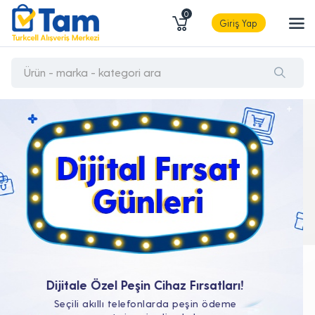
0
Giriş Yap