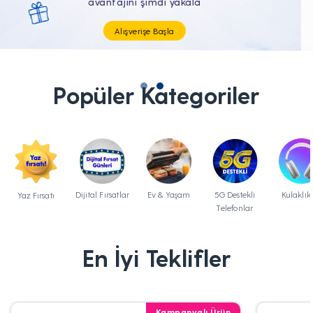
Tüm Teknolojik İhtiyaçların Tam'da
Popüler Kategoriler
Dijital Fırsatlar
Ev & Yaşam
5G Destekli
Kulaklık
Yaz Fırsatı
Telefonlar
En İyi Teklifler
Kampanyalı Ürün