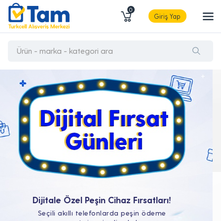
0
Giriş Yap