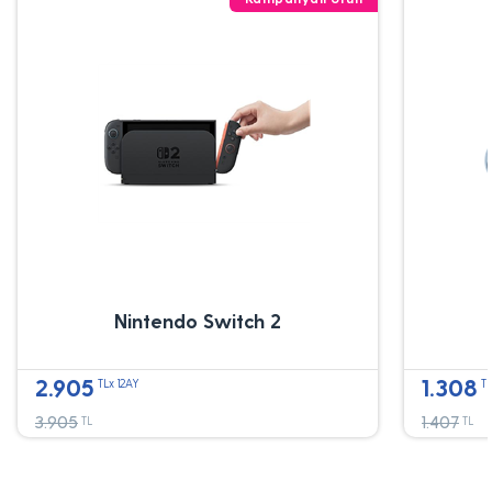
Nintendo Switch 2
2.905
1.308
TLx 12AY
TL
3.905
1.407
TL
TL