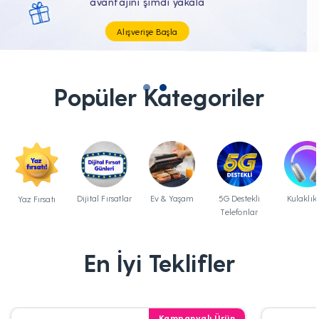
Tüm Teknolojik İhtiyaçların Tam'da
Popüler Kategoriler
Dijital Fırsatlar
Ev & Yaşam
5G Destekli
Kulaklık
Yaz Fırsatı
Telefonlar
En İyi Teklifler
Kampanyalı Ürün