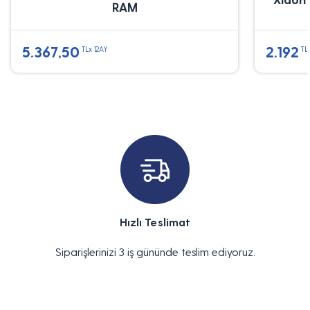
RAM
5.367,50
2.192
TLx 12AY
TL
Hızlı Teslimat
Siparişlerinizi 3 iş gününde teslim ediyoruz.