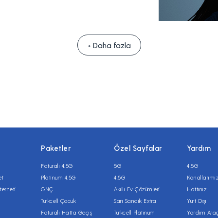
+ Daha fazla
Paketler
Özel Sayfalar
Yardım
Faturalı 4.5G
5G
4.5G
et
Platinum 4.5G
4.5G
Kanallarımı
terneti
GNÇ
Akıllı Ev Çözümleri
Hattınız
Turkcell Çocuk
Sarı Sandık Extra
Yurt Dışı
Faturalı Hatta Geçiş
Turkcell Platinum
Yardım Araç