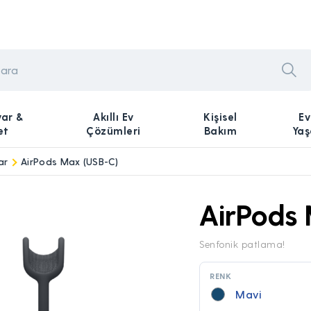
yar &
Akıllı Ev
Kişisel
Ev
et
Çözümleri
Bakım
Ya
ar
AirPods Max (USB-C)
AirPods
Senfonik patlama!
RENK
Mavi