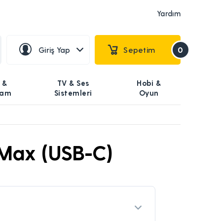
Yardım
Giriş Yap
Sepetim
0
 &
TV & Ses
Hobi &
şam
Sistemleri
Oyun
 Max (USB-C)