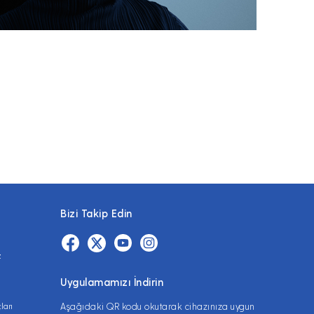
Bizi Takip Edin
z
Uygulamamızı İndirin
ları
Aşağıdaki QR kodu okutarak cihazınıza uygun