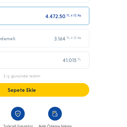
4.472,50
TL x 12 Ay
3.164
TL x 12 Ay
Ödemeli
41.015
TL
3 iş gününde teslim
Sepete Ekle
Turkcell Garantisi
Aylık Ödeme İmkanı