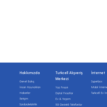
Hakkımızda
Turkcell Alışveriş
İnternet
Merkezi
Genel Bakış
Superbox
İnsan Kaynakları
Mobil İntern
Yaz Fırsatı
Haberler
Turkcell Ev İn
Dijital Fırsatlar
İletişim
Ev & Yaşam
Sürdürülebilirlik
5G Destekli Telefonlar