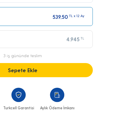
539,50
TL x 12 Ay
4.945
TL
3 iş gününde teslim
Sepete Ekle
Turkcell Garantisi
Aylık Ödeme İmkanı