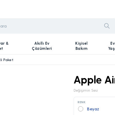
yar &
Akıllı Ev
Kişisel
Ev
et
Çözümleri
Bakım
Ya
li Paket
Apple Ai
Değişimin Sesi
RENK
Beyaz