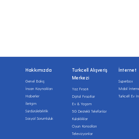
Hakkımızda
Turkcell Alışveriş
İnternet
Merkezi
Genel Bakış
Superbox
İnsan Kaynakları
Mobil İntern
Yaz Fırsatı
Haberler
Turkcell Ev İn
Dijital Fırsatlar
İletişim
Ev & Yaşam
Sürdürülebilirlik
5G Destekli Telefonlar
Sosyal Sorumluluk
Kulaklıklar
Oyun Konsolları
Televizyonlar