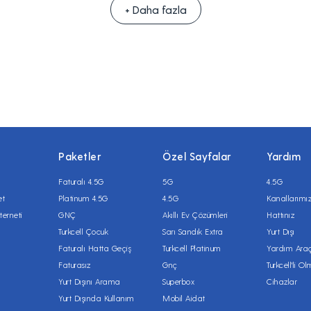
+ Daha fazla
Paketler
Özel Sayfalar
Yardım
Faturalı 4.5G
5G
4.5G
et
Platinum 4.5G
4.5G
Kanallarımı
terneti
GNÇ
Akıllı Ev Çözümleri
Hattınız
Turkcell Çocuk
Sarı Sandık Extra
Yurt Dışı
Faturalı Hatta Geçiş
Turkcell Platinum
Yardım Araç
Faturasız
Gnç
Turkcell'li O
Yurt Dışını Arama
Superbox
Cihazlar
Yurt Dışında Kullanım
Mobil Aidat