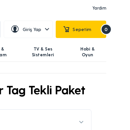
Yardım
Giriş Yap
Sepetim
0
 &
TV & Ses
Hobi &
şam
Sistemleri
Oyun
r Tag Tekli Paket