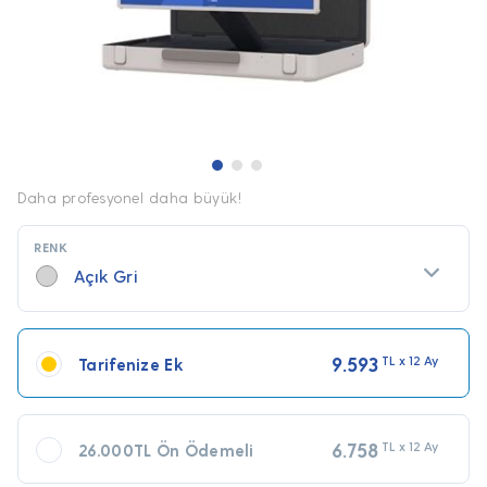
Daha profesyonel daha büyük!
RENK
Açık Gri
9.593
TL x 12 Ay
Tarifenize Ek
6.758
TL x 12 Ay
26.000TL Ön Ödemeli