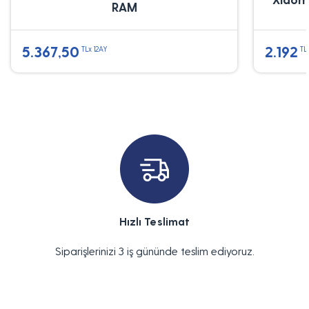
RAM
5.367,50
2.192
TLx 12AY
TL
Hızlı Teslimat
Siparişlerinizi 3 iş gününde teslim ediyoruz.