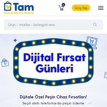
0
Giriş Yap