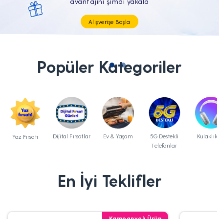
Tüm Teknolojik İhtiyaçların Tam'da
Popüler Kategoriler
Dijital Fırsatlar
Ev & Yaşam
5G Destekli
Kulaklık
Yaz Fırsatı
Telefonlar
En İyi Teklifler
Kampanyalı Ürün