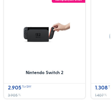
Nintendo Switch 2
2.905
1.308
TLx 12AY
TL
3.905
1.407
TL
TL