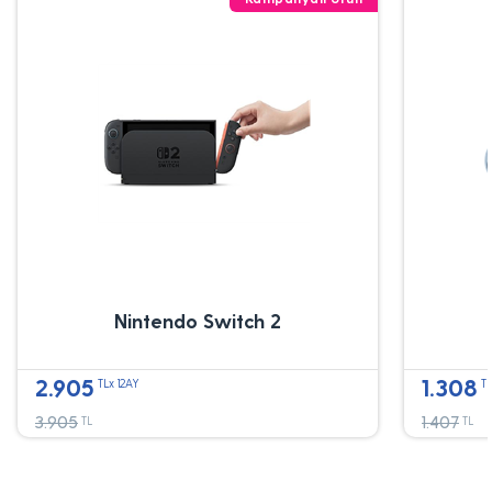
Nintendo Switch 2
2.905
1.308
TLx 12AY
TL
3.905
1.407
TL
TL