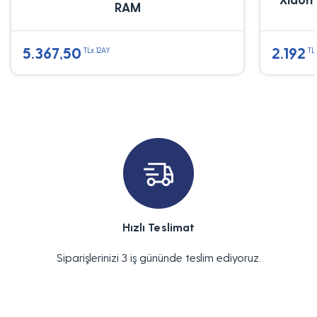
RAM
5.367,50
2.192
TLx 12AY
TL
Hızlı Teslimat
Siparişlerinizi 3 iş gününde teslim ediyoruz.