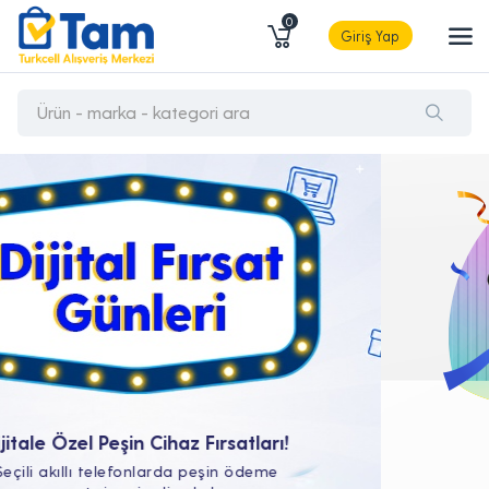
0
Giriş Yap