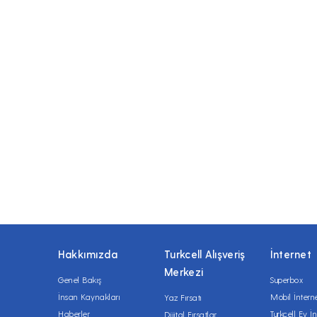
Hakkımızda
Turkcell Alışveriş
İnternet
Merkezi
Genel Bakış
Superbox
İnsan Kaynakları
Mobil İntern
Yaz Fırsatı
Haberler
Turkcell Ev İn
Dijital Fırsatlar