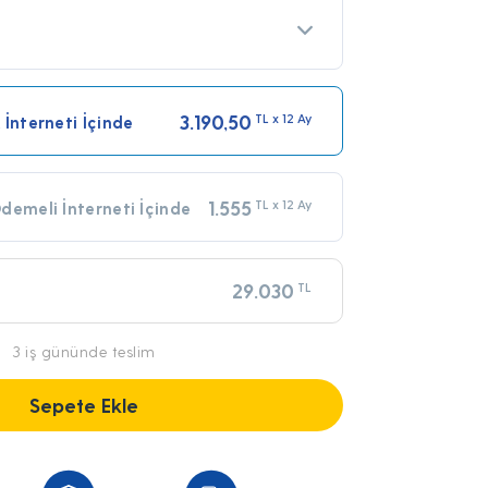
3.190,50
TL x 12 Ay
 İnterneti İçinde
1.555
TL x 12 Ay
demeli İnterneti İçinde
29.030
TL
3 iş gününde teslim
Sepete Ekle