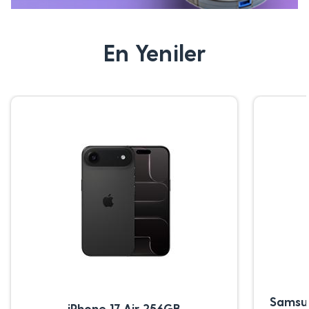
En Yeniler
Samsu
iPhone 17 Air 256GB