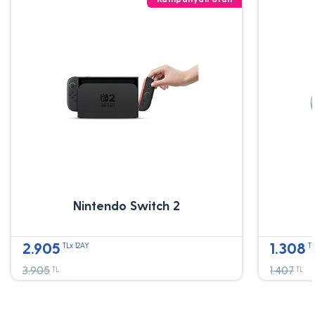
Nintendo Switch 2
2.905
1.308
TLx 12AY
TL
3.905
1.407
TL
TL