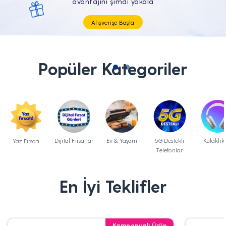
Tüm Teknolojik İhtiyaçların Tam'da
Popüler Kategoriler
Dijital Fırsatlar
Ev & Yaşam
5G Destekli
Kulaklık
Yaz Fırsatı
Telefonlar
En İyi Teklifler
Kampanyalı Ürün