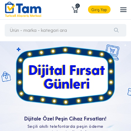
0
Giriş Yap