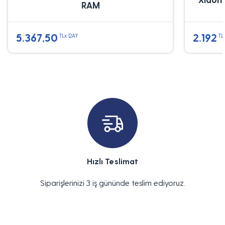
RAM
5.367,50
2.192
TLx 12AY
TL
Hızlı Teslimat
Siparişlerinizi 3 iş gününde teslim ediyoruz.