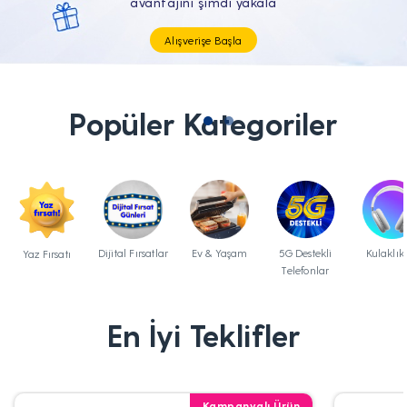
Tüm Teknolojik İhtiyaçların Tam'da
Popüler Kategoriler
Dijital Fırsatlar
Ev & Yaşam
5G Destekli
Kulaklık
Yaz Fırsatı
Telefonlar
En İyi Teklifler
Kampanyalı Ürün