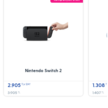
Nintendo Switch 2
2.905
1.308
TLx 12AY
TL
3.905
1.407
TL
TL