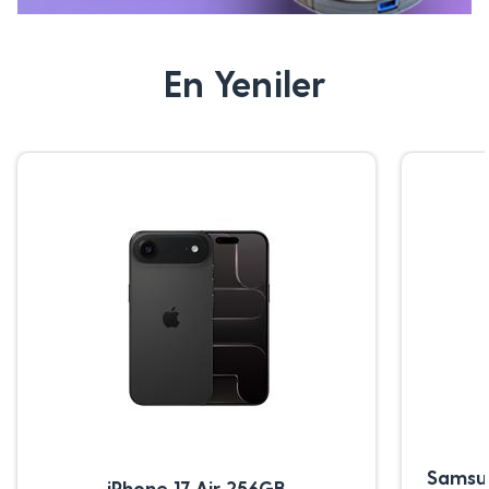
En Yeniler
Samsu
iPhone 17 Air 256GB