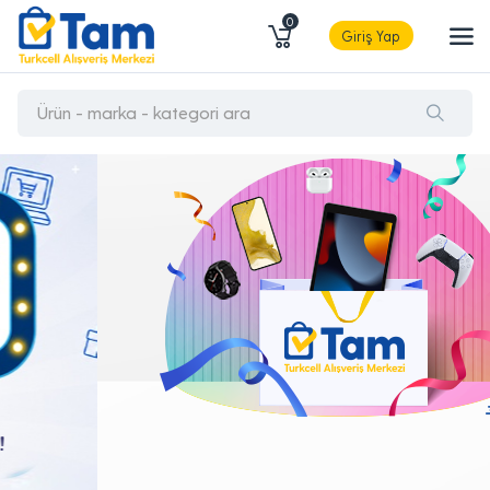
0
Giriş Yap