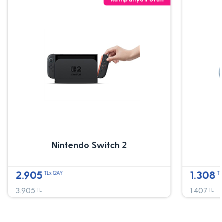
Nintendo Switch 2
2.905
1.308
TLx 12AY
TL
3.905
1.407
TL
TL