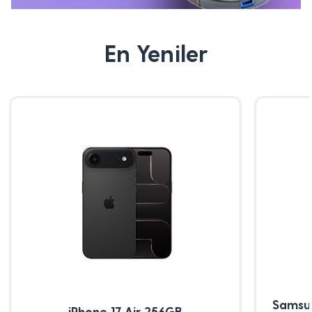
En Yeniler
Samsu
iPhone 17 Air 256GB