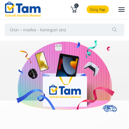
0
Giriş Yap