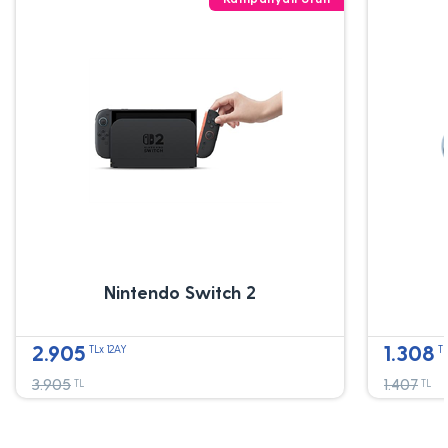
Nintendo Switch 2
2.905
1.308
TLx 12AY
TL
3.905
1.407
TL
TL