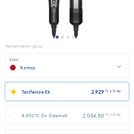
Yenilenmenin gücü!
RENK
Kırmızı
2.929
TL x 12 Ay
Tarifenize Ek
2.056,50
TL x 12 Ay
8.000TL Ön Ödemeli