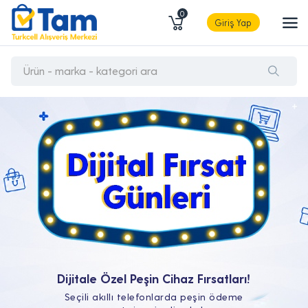
0
Giriş Yap