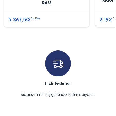
RAM
5.367,50
2.192
TLx 12AY
TL
Hızlı Teslimat
Siparişlerinizi 3 iş gününde teslim ediyoruz.