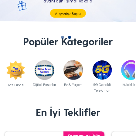
Tüm Teknolojik İhtiyaçların Tam'da
Popüler Kategoriler
Dijital Fırsatlar
Ev & Yaşam
5G Destekli
Kulaklık
Yaz Fırsatı
Telefonlar
En İyi Teklifler
Kampanyalı Ürün