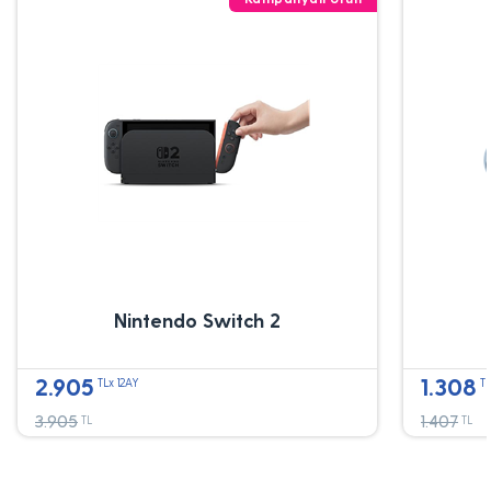
Nintendo Switch 2
2.905
1.308
TLx 12AY
TL
3.905
1.407
TL
TL