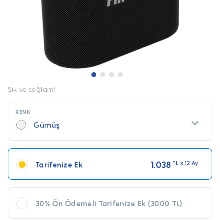
Şık ve sağlam!
RENK
Gümüş
1.038
TL x 12 Ay
Tarifenize Ek
30% Ön Ödemeli Tarifenize Ek (3000 TL)