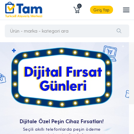
0
Giriş Yap