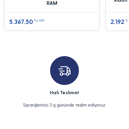
RAM
5.367,50
2.192
TLx 12AY
TL
Hızlı Teslimat
Siparişlerinizi 3 iş gününde teslim ediyoruz.