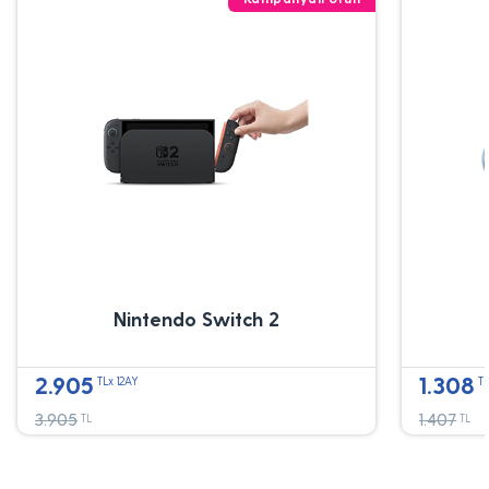
Nintendo Switch 2
2.905
1.308
TLx 12AY
TL
3.905
1.407
TL
TL