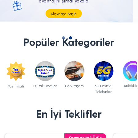
Tüm Teknolojik İhtiyaçların Tam'da
Popüler Kategoriler
Dijital Fırsatlar
Ev & Yaşam
5G Destekli
Kulaklık
Yaz Fırsatı
Telefonlar
En İyi Teklifler
Kampanyalı Ürün