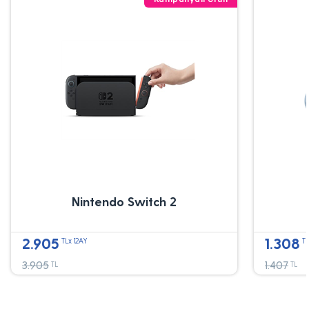
Nintendo Switch 2
2.905
1.308
TLx 12AY
TL
3.905
1.407
TL
TL