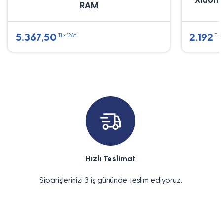
RAM
5.367,50
2.192
TLx 12AY
TL
Hızlı Teslimat
Siparişlerinizi 3 iş gününde teslim ediyoruz.