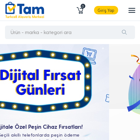
0
Giriş Yap