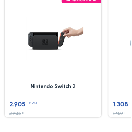
Nintendo Switch 2
2.905
1.308
TLx 12AY
TL
3.905
1.407
TL
TL