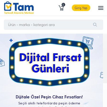
0
Giriş Yap