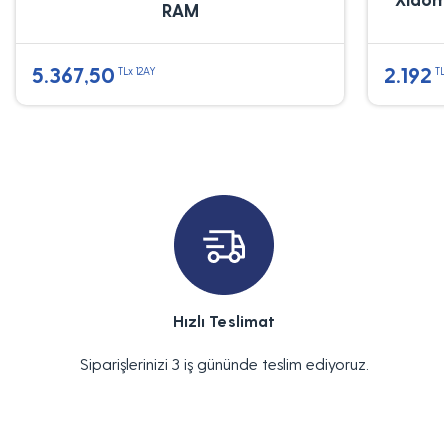
RAM
5.367,50
2.192
TLx 12AY
TL
Hızlı Teslimat
Siparişlerinizi 3 iş gününde teslim ediyoruz.