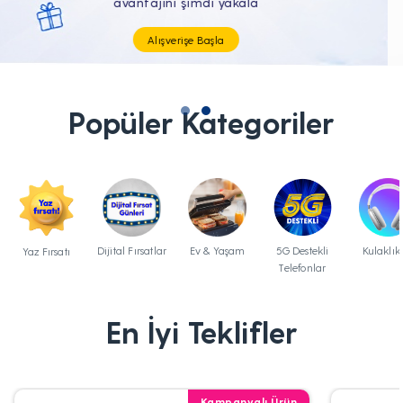
Tüm Teknolojik İhtiyaçların Tam'da
Popüler Kategoriler
Dijital Fırsatlar
Ev & Yaşam
5G Destekli
Kulaklık
Yaz Fırsatı
Telefonlar
En İyi Teklifler
Kampanyalı Ürün