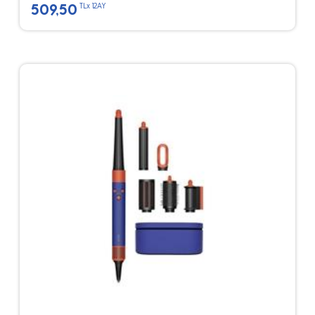
509,50
TLx 12AY