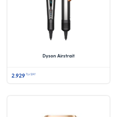
Dyson Airstrait
2.929
TLx 12AY