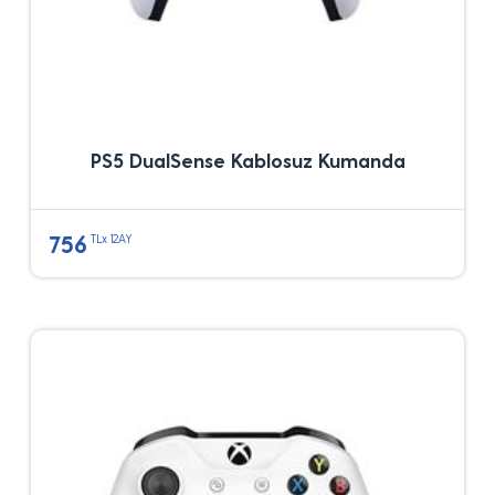
PS5 DualSense Kablosuz Kumanda
756
TLx 12AY