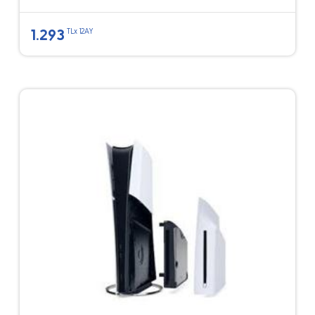
1.293
TLx 12AY