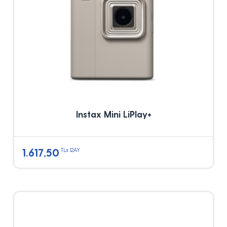
Instax Mini LiPlay+
1.617,50
TLx 12AY