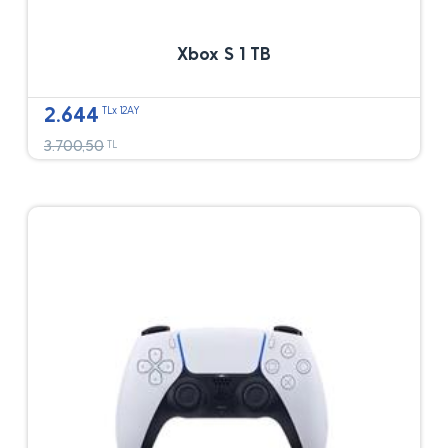
Xbox S 1 TB
2.644
TLx 12AY
3.700,50
TL