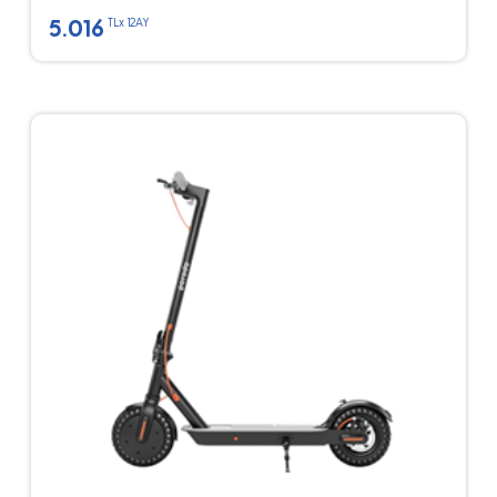
5.016
TLx 12AY