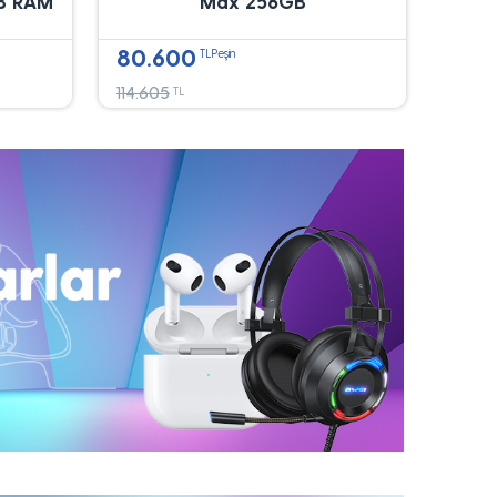
B RAM
Max 256GB
80.600
TLPeşin
114.605
TL