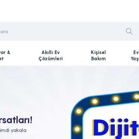
yar &
Akıllı Ev
Kişisel
Ev
et
Çözümleri
Bakım
Ya
n Tam'da