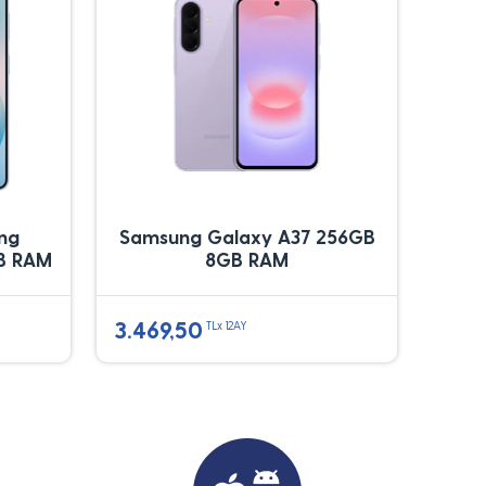
ung
Samsung Galaxy A37 256GB
B RAM
8GB RAM
3.469,50
TLx 12AY