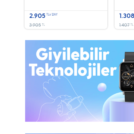
2.905
1.30
TLx 12AY
3.905
1.407
TL
TL