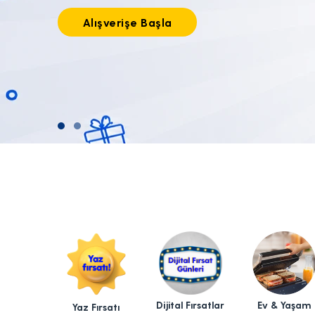
Tıkla alışverişe başla!
Dijital Fırsatlar
Ev & Yaşam
Yaz Fırsatı