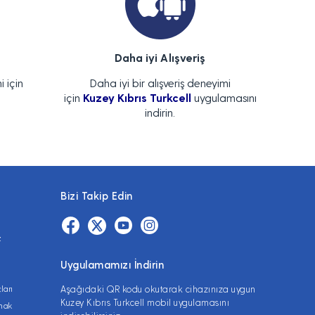
Daha iyi Alışveriş
i için
Daha iyi bir alışveriş deneyimi
için
Kuzey Kıbrıs Turkcell
uygulamasını
indirin.
Bizi Takip Edin
z
Uygulamamızı İndirin
ları
Aşağıdaki QR kodu okutarak cihazınıza uygun
Kuzey Kıbrıs Turkcell mobil uygulamasını
lmak