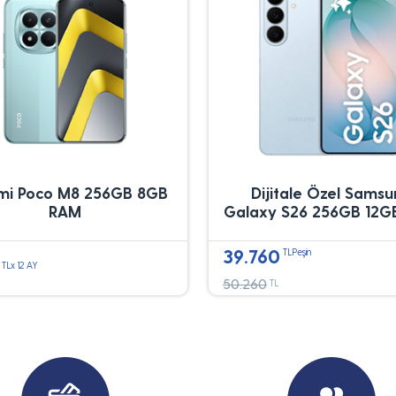
mi Poco M8 256GB 8GB
Dijitale Özel Sams
RAM
Galaxy S26 256GB 12G
39.760
TLPeşin
TLx 12 AY
50.260
TL