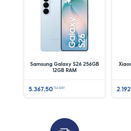
Samsung Galaxy S26 256GB
Xiao
12GB RAM
5.367,50
2.192
TLx 12AY