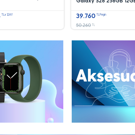
Galaxy S26 256GB 12G
8
39.760
TLx 12AY
TLPeşin
50.260
TL