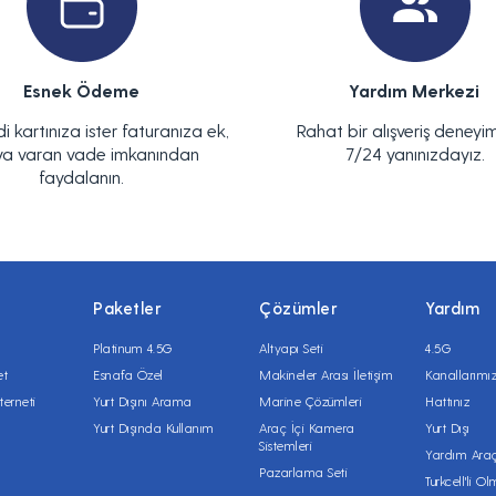
Esnek Ödeme
Yardım Merkezi
di kartınıza ister faturanıza ek,
Rahat bir alışveriş deneyim
ya varan vade imkanından
7/24 yanınızdayız.
faydalanın.
Paketler
Çözümler
Yardım
Platinum 4.5G
Altyapı Seti
4.5G
et
Esnafa Özel
Makineler Arası İletişim
Kanallarımı
terneti
Yurt Dışını Arama
Marine Çözümleri
Hattınız
Yurt Dışında Kullanım
Araç İçi Kamera
Yurt Dışı
Sistemleri
Yardım Araç
Pazarlama Seti
Turkcell'li O