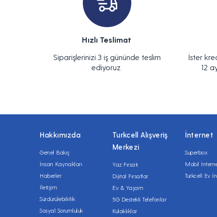
Hızlı Teslimat
Siparişlerinizi 3 iş gününde teslim
İster kre
ediyoruz.
12 a
Hakkımızda
Turkcell Alışveriş
İnternet
Merkezi
Genel Bakış
Superbox
İnsan Kaynakları
Mobil İntern
Yaz Fırsatı
Haberler
Turkcell Ev İn
Dijital Fırsatlar
İletişim
Ev & Yaşam
Sürdürülebilirlik
5G Destekli Telefonlar
Sosyal Sorumluluk
Kulaklıklar