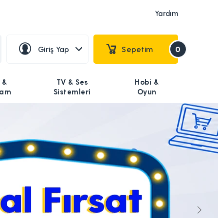
Yardım
Giriş Yap
Sepetim
0
 &
TV & Ses
Hobi &
şam
Sistemleri
Oyun