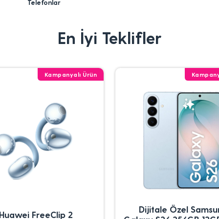
Telefonlar
En İyi Teklifler
Kampanyalı Ürün
Kampany
Dijitale Özel Sams
Huawei FreeClip 2