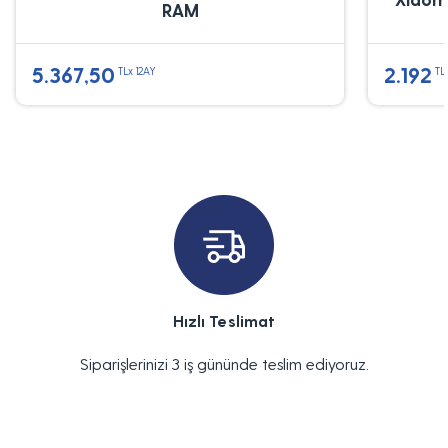
RAM
5.367,50
2.192
TLx 12AY
TL
Hızlı Teslimat
Siparişlerinizi 3 iş gününde teslim ediyoruz.