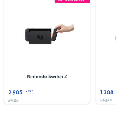
Nintendo Switch 2
2.905
1.308
TLx 12AY
TL
3.905
1.407
TL
TL