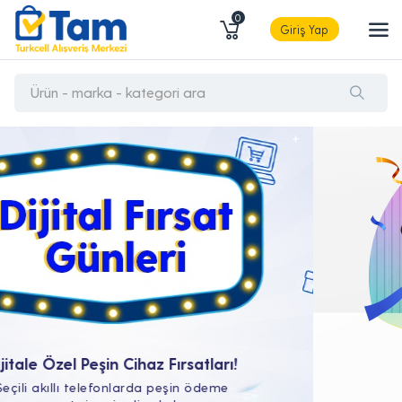
0
Giriş Yap