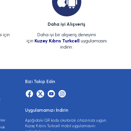
Daha iyi Alışveriş
i için
Daha iyi bir alışveriş deneyimi
için
Kuzey Kıbrıs Turkcell
uygulamasını
indirin.
Bizi Takip Edin
z
Uygulamamızı İndirin
ları
Aşağıdaki QR kodu okutarak cihazınıza uygun
Kuzey Kıbrıs Turkcell mobil uygulamasını
lmak