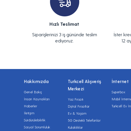
Hızlı Teslimat
Siparişlerinizi 3 iş gününde teslim
İster kre
ediyoruz.
12 a
Hakkımızda
Turkcell Alışveriş
İnternet
Merkezi
Genel Bakış
Superbox
İnsan Kaynakları
Mobil İntern
Yaz Fırsatı
Haberler
Turkcell Ev İn
Dijital Fırsatlar
İletişim
Ev & Yaşam
Sürdürülebilirlik
5G Destekli Telefonlar
Sosyal Sorumluluk
Kulaklıklar