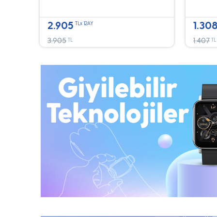
2.905
1.30
TLx 12AY
3.905
1.407
TL
TL