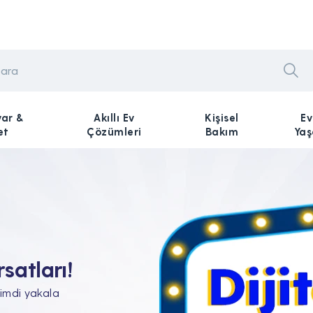
yar &
Akıllı Ev
Kişisel
Ev
et
Çözümleri
Bakım
Ya
n Tam'da