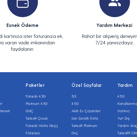
Esnek Ödeme
Yardım Merkezi
di kartınıza ister faturanıza ek,
Rahat bir alışveriş deneyim
ya varan vade imkanından
7/24 yanınızdayız.
faydalanın.
Paketler
Özel Sayfalar
Yardım
Faturalı 4.5G
5G
4.5G
et
Platinum 4.5G
4.5G
Kanallarımı
terneti
GNÇ
Akıllı Ev Çözümleri
Hattınız
Turkcell Çocuk
Sarı Sandık Extra
Yurt Dışı
Faturalı Hatta Geçiş
Turkcell Platinum
Yardım Araç
Faturasız
Gnç
Turkcell'li O