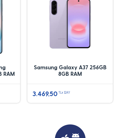
ung
Samsung Galaxy A37 256GB
B RAM
8GB RAM
3.469,50
TLx 12AY