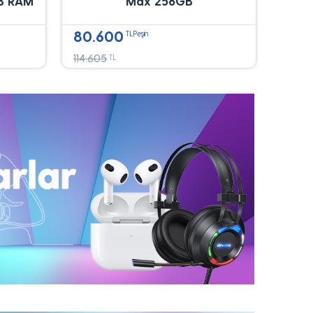
B RAM
Max 256GB
80.600
TLPeşin
114.605
TL