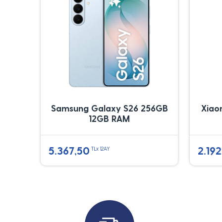
Samsung Galaxy S26 256GB
Xiao
12GB RAM
5.367,50
2.192
TLx 12AY