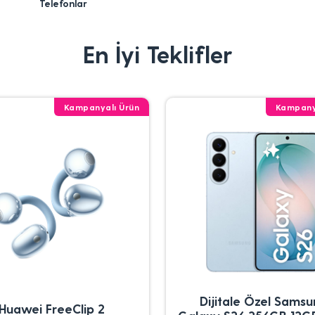
Telefonlar
En İyi Teklifler
Kampanyalı Ürün
Kampany
Dijitale Özel Sams
Huawei FreeClip 2