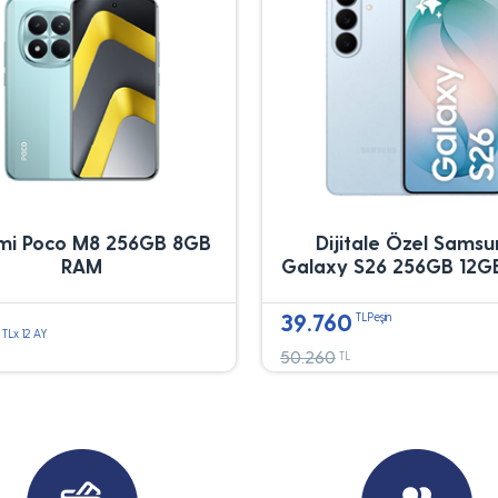
mi Poco M8 256GB 8GB
Dijitale Özel Sams
RAM
Galaxy S26 256GB 12G
39.760
TLPeşin
TLx 12 AY
50.260
TL