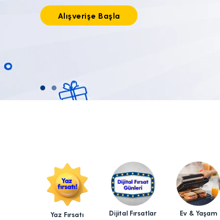
Tıkla alışverişe başla!
Dijital Fırsatlar
Ev & Yaşam
Yaz Fırsatı