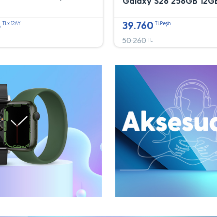
Galaxy S26 256GB 12G
8
39.760
TLx 12AY
TLPeşin
50.260
TL