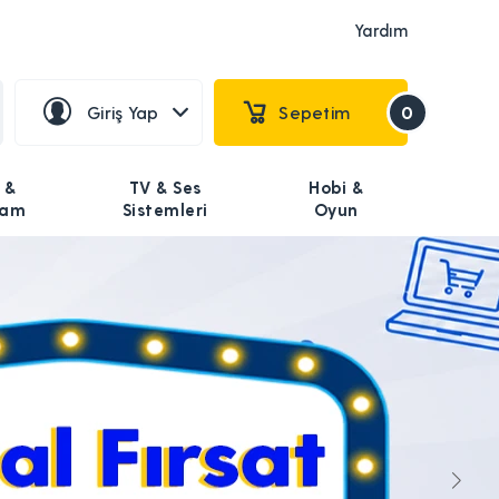
Yardım
Giriş Yap
Sepetim
0
 &
TV & Ses
Hobi &
şam
Sistemleri
Oyun