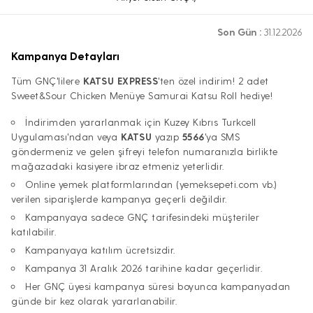
Son Gün :
31.12.2026
Kampanya Detayları
Tüm GNÇ'lilere
KATSU EXPRESS
'ten özel indirim! 2 adet
Sweet&Sour Chicken Menüye Samurai Katsu Roll hediye!
İndirimden yararlanmak için Kuzey Kıbrıs Turkcell
Uygulaması'ndan veya
KATSU
yazıp
5566
'ya SMS
göndermeniz ve gelen şifreyi telefon numaranızla birlikte
mağazadaki kasiyere ibraz etmeniz yeterlidir.
Online yemek platformlarından (yemeksepeti.com vb.)
verilen siparişlerde kampanya geçerli değildir.
Kampanyaya sadece GNÇ tarifesindeki müşteriler
katılabilir.
Kampanyaya katılım ücretsizdir.
Kampanya 31 Aralık 2026 tarihine kadar geçerlidir.
Her GNÇ üyesi kampanya süresi boyunca kampanyadan
günde bir kez olarak yararlanabilir.