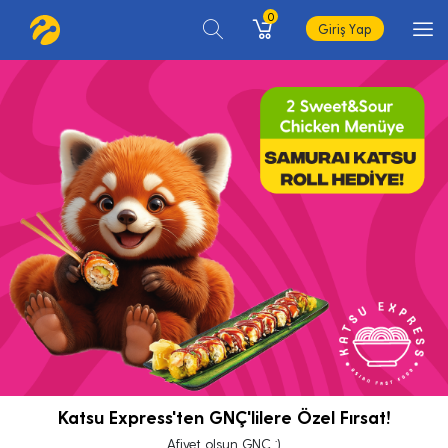
0
Giriş Yap
Katsu Express'ten GNÇ'lilere Özel Fırsat!
Afiyet olsun GNÇ :)