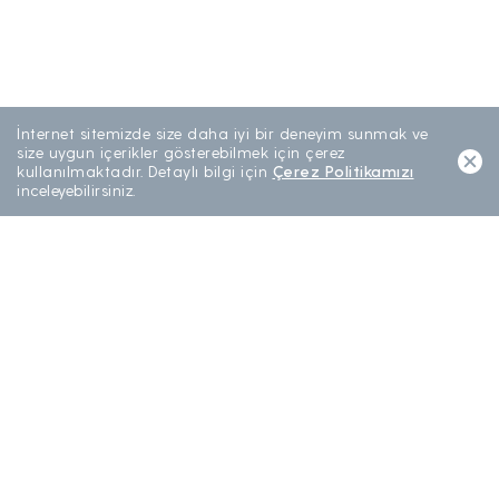
İnternet sitemizde size daha iyi bir deneyim sunmak ve
size uygun içerikler gösterebilmek için çerez
kullanılmaktadır. Detaylı bilgi için
Çerez Politikamızı
Devam Et
inceleyebilirsiniz.
Hakkımızda
Turkcell Alışveriş Merkezi
İnternet
Paketler